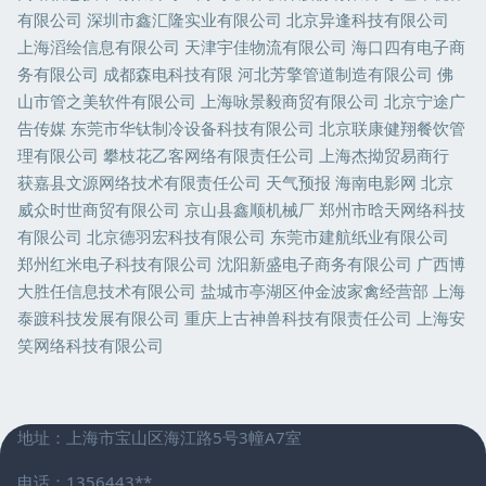
有限公司
深圳市鑫汇隆实业有限公司
北京异逢科技有限公司
上海滔绘信息有限公司
天津宇佳物流有限公司
海口四有电子商
务有限公司
成都森电科技有限
河北芳擎管道制造有限公司
佛
山市管之美软件有限公司
上海咏景毅商贸有限公司
北京宁途广
告传媒
东莞市华钛制冷设备科技有限公司
北京联康健翔餐饮管
理有限公司
攀枝花乙客网络有限责任公司
上海杰拗贸易商行
获嘉县文源网络技术有限责任公司
天气预报
海南电影网
北京
威众时世商贸有限公司
京山县鑫顺机械厂
郑州市晗天网络科技
有限公司
北京德羽宏科技有限公司
东莞市建航纸业有限公司
郑州红米电子科技有限公司
沈阳新盛电子商务有限公司
广西博
大胜任信息技术有限公司
盐城市亭湖区仲金波家禽经营部
上海
泰踱科技发展有限公司
重庆上古神兽科技有限责任公司
上海安
笑网络科技有限公司
地址：上海市宝山区海江路5号3幢A7室
电话：1356443**