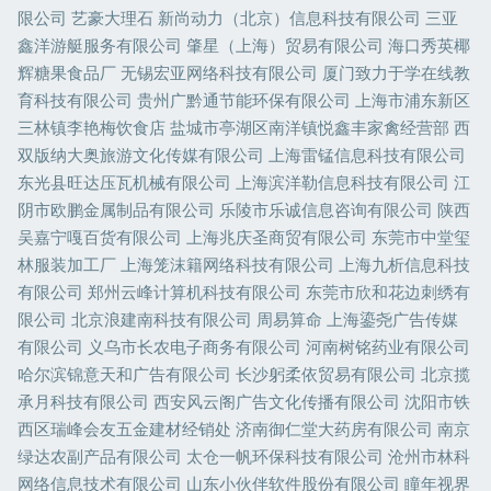
限公司
艺豪大理石
新尚动力（北京）信息科技有限公司
三亚
鑫洋游艇服务有限公司
肇星（上海）贸易有限公司
海口秀英椰
辉糖果食品厂
无锡宏亚网络科技有限公司
厦门致力于学在线教
育科技有限公司
贵州广黔通节能环保有限公司
上海市浦东新区
三林镇李艳梅饮食店
盐城市亭湖区南洋镇悦鑫丰家禽经营部
西
双版纳大奥旅游文化传媒有限公司
上海雷锰信息科技有限公司
东光县旺达压瓦机械有限公司
上海滨洋勒信息科技有限公司
江
阴市欧鹏金属制品有限公司
乐陵市乐诚信息咨询有限公司
陕西
吴嘉宁嘎百货有限公司
上海兆庆圣商贸有限公司
东莞市中堂玺
林服装加工厂
上海笼沫籍网络科技有限公司
上海九析信息科技
有限公司
郑州云峰计算机科技有限公司
东莞市欣和花边刺绣有
限公司
北京浪建南科技有限公司
周易算命
上海鎏尧广告传媒
有限公司
义乌市长农电子商务有限公司
河南树铭药业有限公司
哈尔滨锦意天和广告有限公司
长沙躬柔依贸易有限公司
北京揽
承月科技有限公司
西安风云阁广告文化传播有限公司
沈阳市铁
西区瑞峰会友五金建材经销处
济南御仁堂大药房有限公司
南京
绿达农副产品有限公司
太仓一帆环保科技有限公司
沧州市林科
网络信息技术有限公司
山东小伙伴软件股份有限公司
瞳年视界