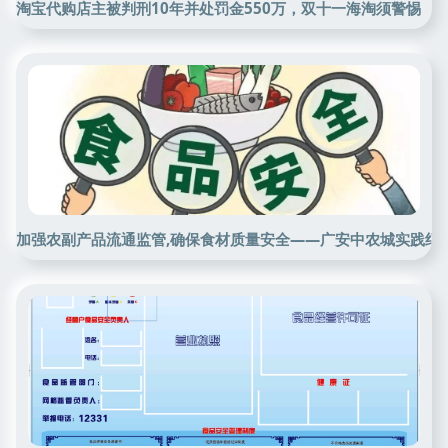
淘宝代购店主被判刑10年并处罚金550万，双十一海淘须警惕
加强农副产品流通监管,确保食材质量安全——广安中农城实践纪