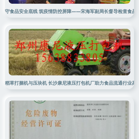
守食品安全底线 筑疫情防控屏障——宋海军副局长督导检查食品
稻草打捆机与压块机 长沙康尼液压打包机厂助力食品流通行业高